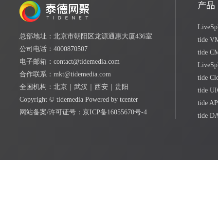
产品
LiveSp
总部地址：北京市朝阳区龙源通惠大厦436室
tide V
公司电话：4000870507
tide C
电子邮箱：contact@tidemedia.com
LiveSp
合作联系：mkt@tidemedia.com
tide C
全国机构：北京｜武汉｜西安｜贵阳
tide U
Copyright © tidemedia Powered by tcenter
tide A
网站备案/许可证号：京ICP备16055670号-4
tide 