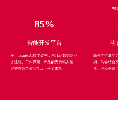
围
85
%
智能开发平台
动
基于TcenterAI技术架构，实现从数据到业
高弹性扩展能
务流程、工作界面、产品的无代码实施，
期，能够结合
能够有效节省85%以上开发成本。
化，已经创造了