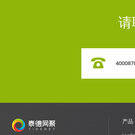
请
400087
产品